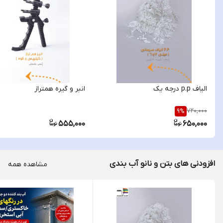
الیاف p.p درجه یک
انبر و گیره همتراز
720,000
9
%
555,000
650,000
افزودنی های بتن و نانو آب بندی
مشاهده همه