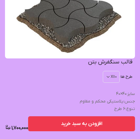
قالب سنگفرش بتن
طرح ها
:
X110
سایز
:
40×40
جنس
:
پلاستیکی محکم و مقاوم
تنوع
:
6 طرح
افزودن به سبد خرید
1,700,000