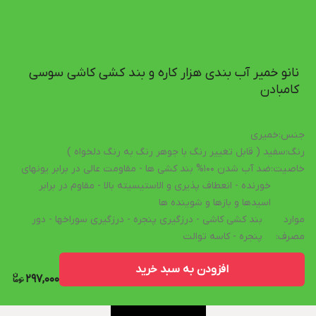
نانو خمیر آب بندی هزار کاره و بند کشی کاشی سوسی
کامبادن
جنس
:
خمیری
رنگ
:
سفید ( قابل تغییر رنگ با جوهر رنگ به رنگ دلخواه )
خاصیت
:
ضد آب شدن 100% بند کشی ها - مقاومت عالی در برابر یونهای
خورنده - انعطاف پذیری و الاستیسیته بالا - مقاوم در برابر
اسیدها و بازها و شوینده ها
موارد
بند کشی کاشی - درزگیری پنجره - درزگیری سوراخها - دور
مصرف
:
پنجره - کاسه توالت
افزودن به سبد خرید
297,000