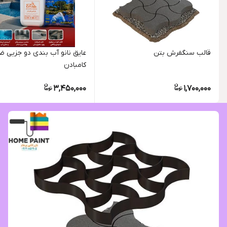
قالب سنگفرش بتن
عایق نانو آب بندی دو جزیی 
کامبادن
3,450,000
1,700,000