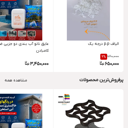
الیاف p.p درجه یک
عایق نانو آب بندی دو جزیی 
کامبادن
720,000
9
%
3,450,000
650,000
پرفروش‌ترین محصولات
مشاهده همه