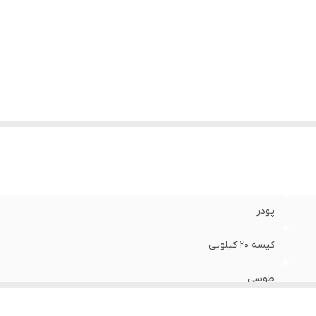
پودر
کیسه 20 کیلویی
طوسی
یک