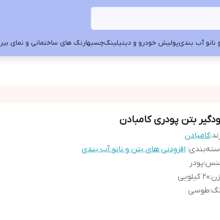
 نانو آب بندی
پولیش خودرو و دیتیلینگ
چسبها
رنگ های ساختمانی و نمای بیرون
ودگیر بتن پودری کامبادن
ند:
کامبادن
ته‌بندی
:
افزودنی های بتن و نانو آب بندی
نس
:
پودر
زن
:
20 کیلویی
نگ
:
طوسی