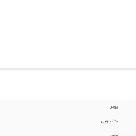
پودر
20 کیلویی
طوسی