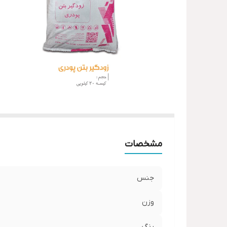
مشخصات
جنس
وزن
رنگ