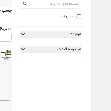
چسب دو
چسب راک
120,000
موجودی
محدوده قیمت