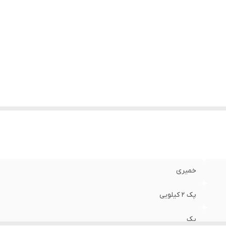
خمیری
پک 2 کیلویی
یک