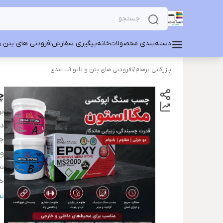
دسته‌بندی محصولات
خانه
پیگیری سفارش
افزودنی های بتن و
بازرگانی پرهام
/
افزودنی های بتن و نانو آب بندی
چ
بر
دس
ج
و
تع
خ
مو
ن