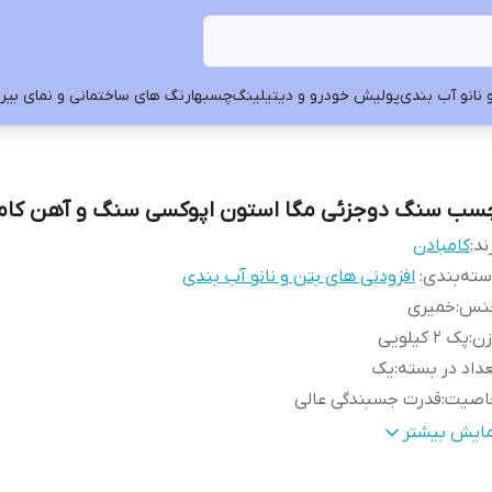
 نانو آب بندی
پولیش خودرو و دیتیلینگ
چسبها
رنگ های ساختمانی و نمای بیرون
سب سنگ دوجزئی مگا استون اپوکسی سنگ و آهن کام
ند:
کامبادن
ته‌بندی
:
افزودنی های بتن و نانو آب بندی
نس
:
خمیری
زن
:
پک 2 کیلویی
داد در بسته
:
یک
اصیت
:
قدرت جسبندگی عالی
ارد مصرف
:
جهت چسباندن انواع سنگ به سنگ ، سنگ به آهن ، اسلب و
مایش بیشتر