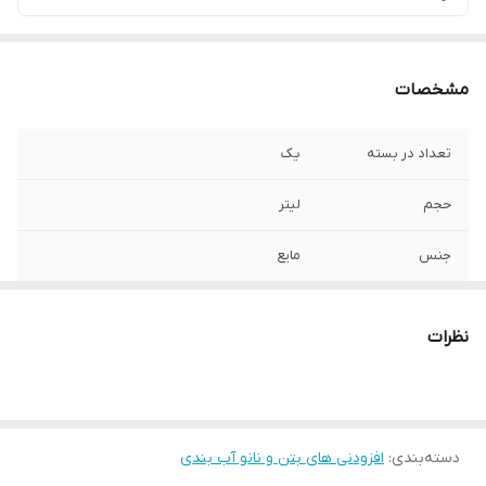
مشخصات
تعداد در بسته
یک
حجم
لیتر
جنس
مایع
موارد مصرف
پاک کننده سیمان و شوره از روی سطوح : سنگ
- کاشی - فلز
نظرات
دسته‌بندی
:
افزودنی های بتن و نانو آب بندی