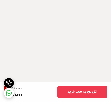
350,000
22
%
افزودن به سبد خرید
270,000