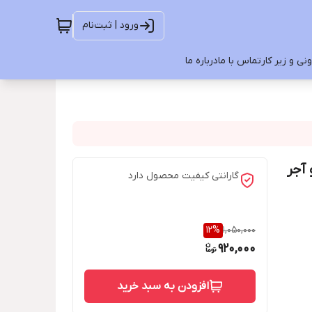
ورود | ثبت‌نام
ی و زیر کار
تماس با ما
درباره ما
 آجر
گارانتی کیفیت محصول دارد
12
%
1,050,000
920,000
افزودن به سبد خرید