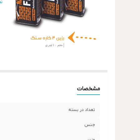
ر
ن
مو
نک
مشخصات
تعداد در بسته
جنس
وزن