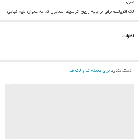
شرح :
لاک اكريليك براق بر پایه رزين اكريليك استايرن كه به عنوان لايه نهايي
جهت افزايش طول عمر و ايجادمقاومت به نور خورشيد و افزايش
براقيت و شفافيت سطحي رنگ اكريليك دیوارهای داخلی و خارجي می
نظرات
باشد.
محل اجر:
دسته‌بندی
:
براق کننده ها و لاک ها
مناسب برای همه سطوح معدنی همانند بتن، سیمان و آجر و ایرانیت و
حتی بر روی سطوح از قبل رنگ شده می باشد.
ویژگی ها:
سطح را زيبا تر نشان داده و جلوه شفاف و زيبا دارد.
مقلومت به نور خورشيد و رطوبت را افزاش مي دهد.
100 درصد قابل شستشو بوده و مقاومت سطح را به گرد و غبار بيشتر