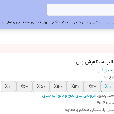
 نانو آب بندی
پولیش خودرو و دیتیلینگ
چسبها
رنگ های ساختمانی و نمای بیرون
الب سنگفرش بتن
ند:
پروفاب
ح ها
X101
X160
X150
X140
X130
X120
X110
ته‌بندی
:
افزودنی های بتن و نانو آب بندی
یز
:
40×40
نس
:
پلاستیکی محکم و مقاوم