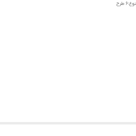
وع
:
6 طرح