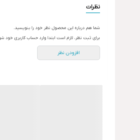
کیفیت بالا انجام می‌شود.
نظرات
انواع قالب سنگفرش
در این بخش از مطلب توضیح مختصری در خصوص هر یک
شما هم درباره این محصول نظر خود را بنویسید.
قالب سنگفرش مدل HEXARC X4040
برای ثبت نظر، لازم است ابتدا وارد حساب کاربری خود شو
افزودن نظر
ضخامت 6 میل
هرگونه مهارت و تخصص، کفسازی نمود.
قالب سنگفرش مدل HEXA X4040
سهولت و بدون نیاز به هرگونه مهارت و تخصص، انجام د
قالب سنگفرش مدل HEXARC X3550