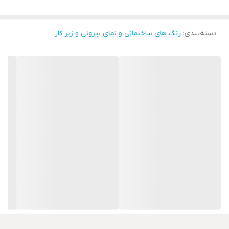
به.عنوان آستری در روی کلیه سطوح تشکیل شده از املاح معدنی از
جمله بتن، گچ، دیوار پیش ساخته سیمانی و گچی و قابل استفاده می
دسته‌بندی
:
رنگ های ساختمانی و نمای بیرونی و زیر کار
باشد.
ویژگی ها:
• يك سطح زبر و ناهموار براي چسبندگي بيشترسطح ايجاد ميكند.
• مکش سطح را کاهش می دهد و در مصرف رنگ صرفه جویی می کند.
• از آنجایی که بر اساس آب می باشد بی بو است و به سلامت انسان و
محیط زیست آسیب نمی رساند.
طرز استفاده:
• پس از تمیز کردن هرگونه آلودگی، رنگ های بر آمده و گرد وخاک موجود
در روی سطح و در صورت وجود ناهمواری های موجود آن را با استفاده از
لایه نازکی از ملات آکرلیک ساندورا صاف کنید.