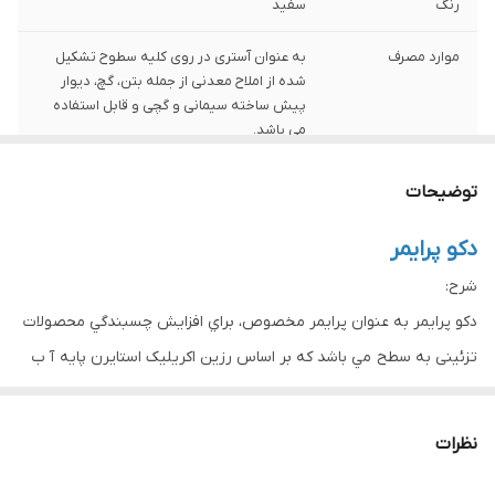
رنگ
سفید
موارد مصرف
به عنوان آستری در روی کلیه سطوح تشکیل
شده از املاح معدنی از جمله بتن، گچ، دیوار
پیش ساخته سیمانی و گچی و قابل استفاده
می باشد.
توضیحات
دكو پرايمر
شرح:
دكو پرايمر به عنوان پرايمر مخصوص، براي افزايش چسبندگي محصولات
تزئینی به سطح مي باشد كه بر اساس رزين اکریلیک استايرن پايه آ ب
توليد مي شود.
نظرات
مورد استفاده: