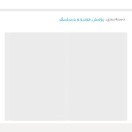
سواری، اتوبوس، کامیون، تریلر، قطار و غیره استفاده کرد.
بسته بندی:
در اوزان ۵۰۰ و ۴۵۰۰ گرم
دسته‌بندی
:
پولیش خودرو و دیتیلینگ