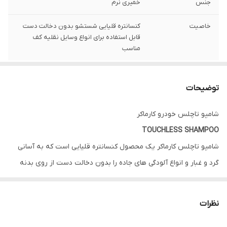
جنس
خمیری نرم
خاصیت
کنسانتره قلیایی شستشو بدون دخالت دست
قابل استفاده برای انواع وسایل نقلیه کف
مناسب
توضیحات
شامپو تاچلس خودرو کارماکر
TOUCHLESS SHAMPOO
شامپو تاچلس کارماکر یک محصول کنسانتره قلیایی است که به آسانی
گرد و غبار و انواع آلودگی های جاده را بدون دخالت دست از روی بدنه
خودرو پاک می کند و در نتیجه باعث صرفه جویی در زمان شستشو و
محافظت از رنگ در برابر خط و خش ناشی از سایش می شود. این
نظرات
محصول را می توان برای تمیز نمودن انواع وسایل نقلیه مانند خودروی