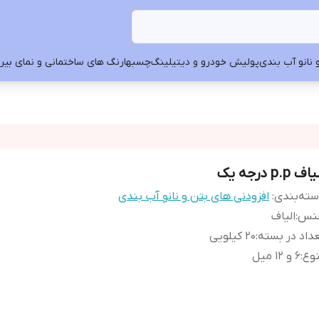
 نانو آب بندی
پولیش خودرو و دیتیلینگ
چسبها
رنگ های ساختمانی و نمای بیرون
اف p.p درجه یک
ته‌بندی
:
افزودنی های بتن و نانو آب بندی
نس
:
الیاف
داد در بسته
:
20 کیلویی
وع
:
6 و 12 میل