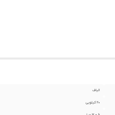
الیاف
20 کیلویی
6 و 12 میل