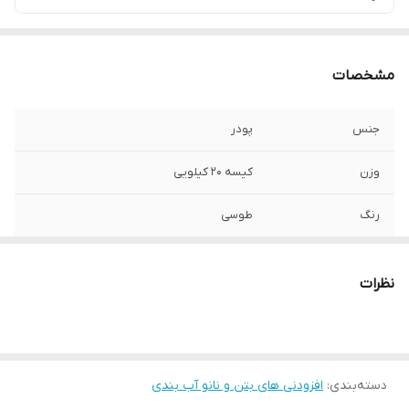
مشخصات
جنس
پودر
وزن
کیسه 20 کیلویی
رنگ
طوسی
موارد مصرف
بدون نیاز به ماسه و سیمان و یا هر مصالح
دیگه اینو با آب مخلوط بکن و دیوارتو بچین
نظرات
دسته‌بندی
:
افزودنی های بتن و نانو آب بندی