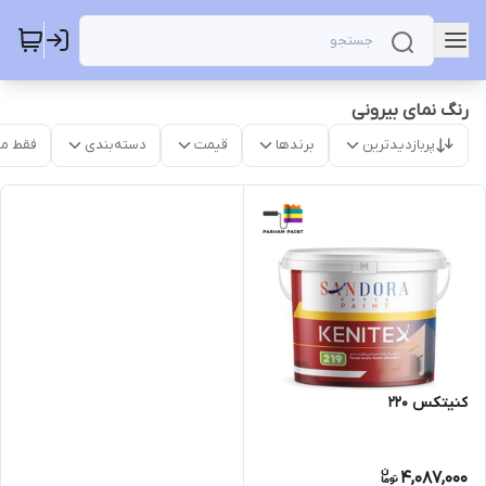
رنگ نمای بیرونی
پربازدیدترین
برندها
قیمت
دسته‌بندی
فقط م
کنیتکس 220
4,087,000