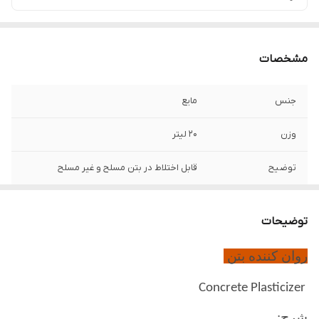
مشخصات
جنس
مایع
وزن
20 لیتر
توضیح
قابل اختلاط در بتن مسلح و غیر مسلح
توضیحات
روان کننده بتن
Concrete Plasticizer
شرح: