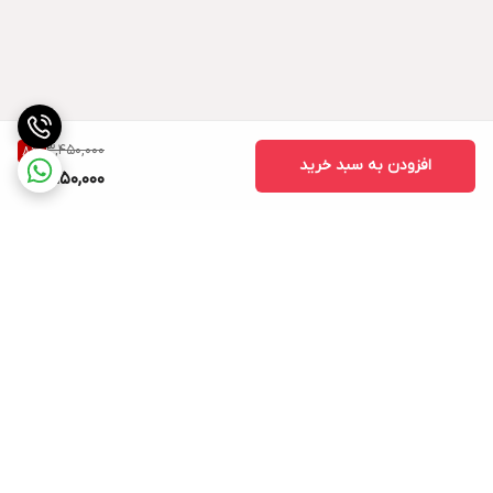
روش مصرف
مقدار فوق روان کننده دیرگیر محاسبه شده با توجه به
عیار بتن با 2 برابر حجم از آب اختالط بتن رقیق شود .
افزودنی رقیق شـده به بتن در حال اختالط به تدریج
3,450,000
8
%
افزودن به سبد خرید
اضافه شود این محصول را می توان به مخلوط آماده
3,150,000
بتن اضافه نمود و پس از میکس کامل، بتن ریزی انجام
شود. پیشنهاد می شود به ازای هر متر مکعب
بتن،حداقل 1 دقیقه عملیات میکس صورت گیرد فوق
روان کننده بتن دیرگیر را می توان در هنگام تولید بتن
به بچینگ و یا تراک میکسر اضافه نمودتوجه گردد ماده
برگشت به بالا
افزودنی فوق روان کننده بتن مستقیم روی سیمان
خشک ریخته نشود.
میزان مصرف