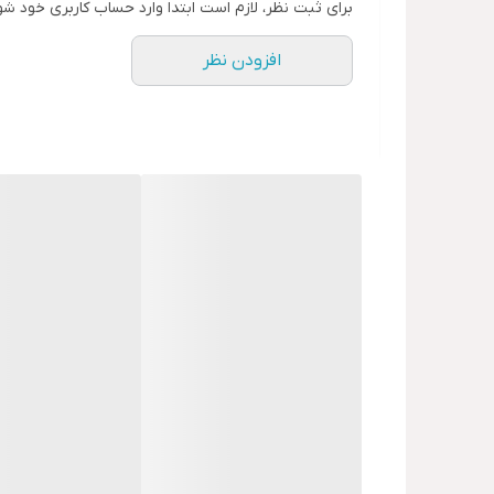
برای ثبت نظر، لازم است ابتدا وارد حساب کاربری خود شو
بالاسر و قائم بدون نیاز به قالب‌بندی و حت
افزودن نظر
این ملات در صورت وجود عمل‌آوری مناس
خواص نفوذناپذیری مشابه بتن با کیفیت بال
اجرا در هر لایه به
cm
3 محدود شود.
مقدار مصرف
برای اعمال به ضخامت
mm
10، نیاز به حدود
روش مصرف
ابتدا سطح ترمیمی باید کاملا از گرد و خاک
و زبر (حداقل زبری
CSP-4
) رسیده باشد. 
مناسب
استفاده شود.
برای آماده‌سازی ملات آب‌بند
، کل پودر د